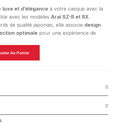
e
luxe et d’élégance
à votre casque avec la
ible avec les modèles
Araï SZ-R et RX
.
ds de qualité japonais, elle associe
design
ection optimale
pour une expérience de
outer Au Panier
s