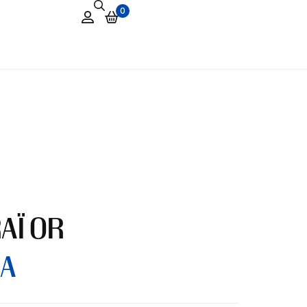
0
RAÏ OR
A